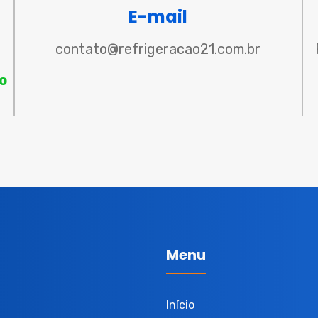
E-mail
contato@refrigeracao21.com.br
o
Menu
Início