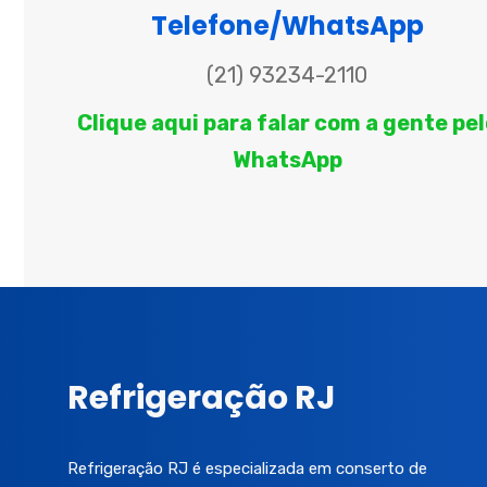
Telefone/WhatsApp
(21) 93234-2110
Clique aqui para falar com a gente pel
WhatsApp
Refrigeração RJ
Refrigeração RJ é especializada em conserto de