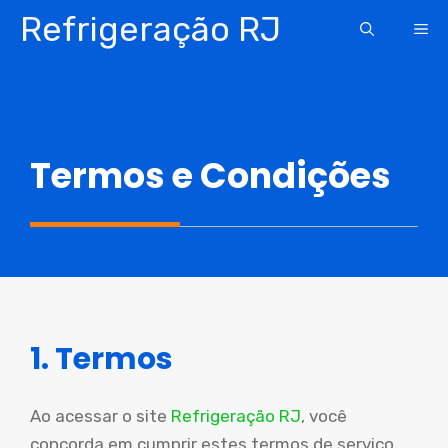
Pular
Refrigeração RJ
ME
para
o
conteúdo
Termos e Condições
1. Termos
Ao acessar o site
Refrigeração RJ
, você
concorda em cumprir estes termos de serviço,